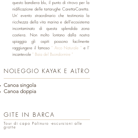
questo bandiera blu, il punto di ritrovo per la
nidificazione delle tartarughe Caretta-Caretta.
Un' evento straordinario che testimonia la
ricchezza della vita marina e dell'ecosistema
incontaminato di questa splendida zona
costiera. Non molto lontano dalla nostra
spiaggia gli ospiti possono facilmente
raggiungere il famoso
" Arco Naturale "
e l'
incantevole
" Baia del Buondormire "
NOLEGGIO KAYAK E ALTRO
Canoa singola
Canoa doppia
GITE IN BARCA
Tour di capo Palinuro -escursioni alle
grotte