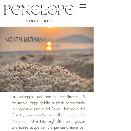
Clicca qui
I NOSTRI LISTINI//
La spiaggia del nostro stabilimento è
facilmente raggiungibile a piedi percorrendo
la suggestiva pineta del Parco Nazionale del
Cilento, conducendovi così alla
"Spiaggia del
Mingardo"
Diventata negl' ultimi anni, grazie
.
alle nostre acque sempre più cristalline,e per