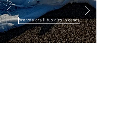
prenota ora il tuo giro in canoa
SS562, Km 4,
Spiaggia del Mingardo
84059 Marina di Camerota, Campania
+39 342 625 6444