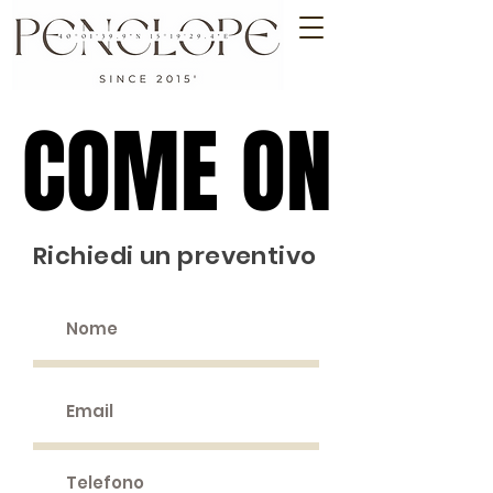
COME ON
COME ON
Richiedi un preventivo