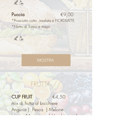
Puccia
€9,00
*Prosciutto cotto ,insalata e FIORDILATTE
*Filetto di Tonno e mayo
MOSTRA
FRUTTA //
CUP FRUIT
€4,50
mix di frutta al bicchiere
Anguria | Pesca | Melone
bianco&Arancione | Uva bianca |
Prugne | Albicocche | Fichi del
Cilento |