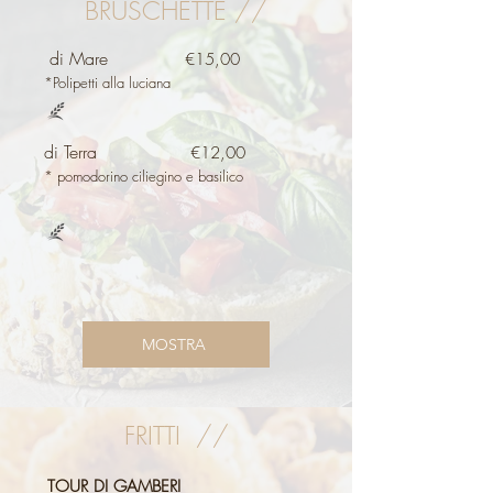
BRUSCHETTE //
di Mare
€15,00
*Polipetti alla luciana
di Terra
€12,00
* pomodorino ciliegino e basilico
MOSTRA
FRITTI //
TOUR DI GAMBERI