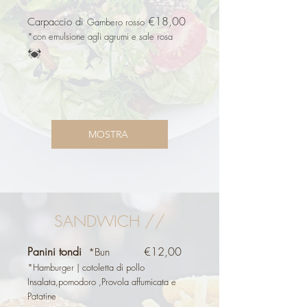
€18,00
Carpaccio di
Gambero rosso
​*con emulsione agli agrumi e sale rosa
MOSTRA
SANDWICH //
Panini tondi
€12,00
*Bun
*Hamburger |
cotoletta di pollo
Insalata,pomodoro ,Provola affumicata e
Patatine