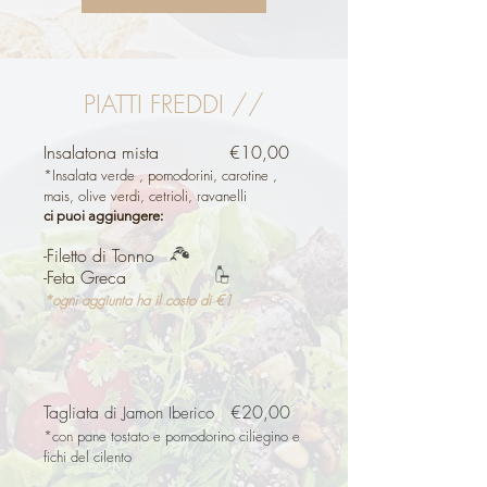
PIATTI FREDDI //
Insalatona mista €10
,00
*Insalata verde , pomodorini, carotine ,
mais, olive verdi, cetrioli, ravanelli
ci puoi aggiungere:
-Filetto di Tonno
-Feta Greca
​*ogni aggiunta ha il costo di €1
Tagliata
€20,00
di Jamon Iberico
​*con pane tostato e pomodorino ciliegino e
fichi del cilento