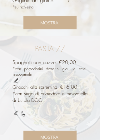
Grigliata del giorno
€........
*su richiesta
MOSTRA
PASTA //
Spaghetti con cozze
€20,00
*con pomodorini datterini gialli e rossi
prezzemolo
€16,00
Gnocchi alla sorrentina
​*con sugo di pomodoro e mozzarella
di bufala DOC
MOSTRA