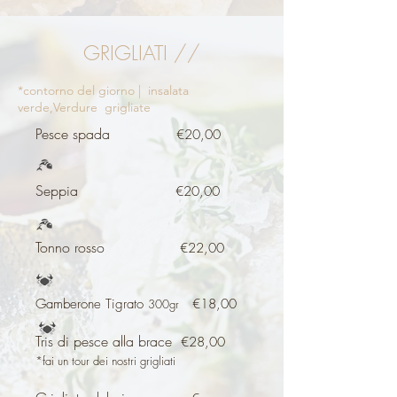
GRIGLIATI //
*contorno del giorno | insalata
verde,Verdure grigliate
Pesce spada
€20,00
Seppia
​
€20,00
Tonno rosso
€22,00
Gamberone Tigrato
€18,00
300gr
Tris di pesce alla brace
€28,00
*fai un tour dei nostri grigliati