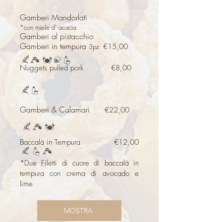
Gamberi Mandorlati
​*con miele d' acacia
Gamberi al pistacchio
Gamberi in tempura
€15,00
3pz
Nuggets pulled pork
€8,00
Gamberi & Calamari
€22,00
Baccalà in Tempura €12,00
*Due Filetti di cuore di baccalà in
tempura con crema di avocado e
lime
MOSTRA